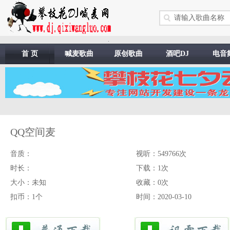
.
首 页
喊麦歌曲
原创歌曲
酒吧DJ
电音
QQ空间麦
音质：
视听：549766次
时长：
下载：1次
大小：未知
收藏：0次
扣币：1个
时间：2020-03-10