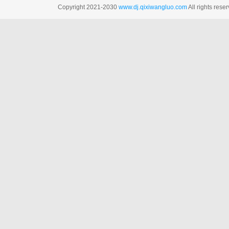
Copyright 2021-2030
www.dj.qixiwangluo.com
All rights