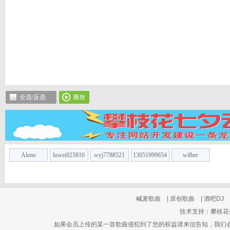
全选/反选
播放
Alone
luwei925810
wyj7788521
13051999654
wilber
喊麦歌曲
|
原创歌曲
|
酒吧DJ
技术支持：攀枝花七夕云
如果会员上传的某一首歌曲侵犯到了您的权益请来信告知，我们会在3个工