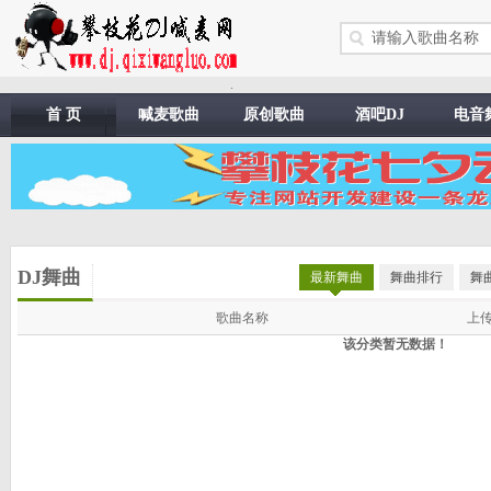
.
首 页
喊麦歌曲
原创歌曲
酒吧DJ
电音
DJ舞曲
最新舞曲
舞曲排行
舞
歌曲名称
上
该分类暂无数据！