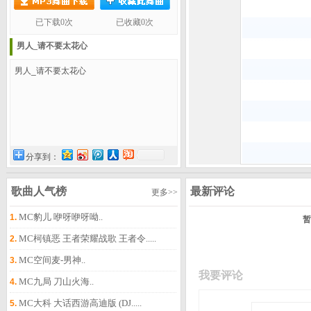
已下载0次
已收藏0次
男人_请不要太花心
男人_请不要太花心
分享到：
歌曲人气榜
最新评论
更多>>
MC豹儿 咿呀咿呀呦..
1.
暂
MC柯镇恶 王者荣耀战歌 王者令.....
2.
MC空间麦-男神..
3.
我要评论
MC九局 刀山火海..
4.
MC大科 大话西游高迪版 (DJ.....
5.