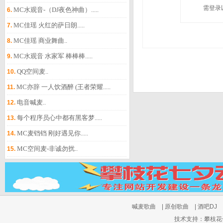
需登录
MC水观音-（DJ夜色神曲）.....
6.
MC佳瑶 火红的萨日朗.....
7.
MC佳瑶 商业舞曲..
8.
MC水观音 水家军 棒棒棒.....
9.
QQ空间麦..
10.
MC亦辞 一人饮酒醉 (王者荣耀.....
11.
电音喊麦..
12.
每个程序员心中都有黑客梦.....
13.
MC麦铛铛 刚好遇见你.....
14.
MC空间麦-非诚勿扰..
15.
喊麦歌曲
|
原创歌曲
|
酒吧DJ
技术支持：攀枝花七夕云