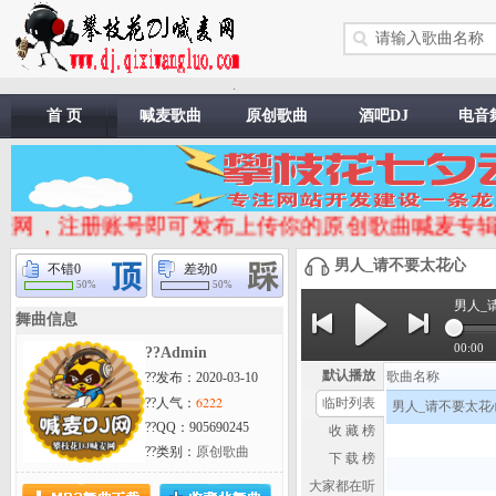
.
首 页
喊麦歌曲
原创歌曲
酒吧DJ
电音
，注册账号即可发布上传你的原创歌曲喊麦专辑。 网站
男人_请不要太花心
不错
0
差劲
0
50%
50%
男人_
舞曲信息
00:00
??Admin
默认播放
歌曲名称
??发布：2020-03-10
6222
??人气：
临时列表
男人_请不要太花
??QQ：905690245
收 藏 榜
??类别：
原创歌曲
下 载 榜
大家都在听