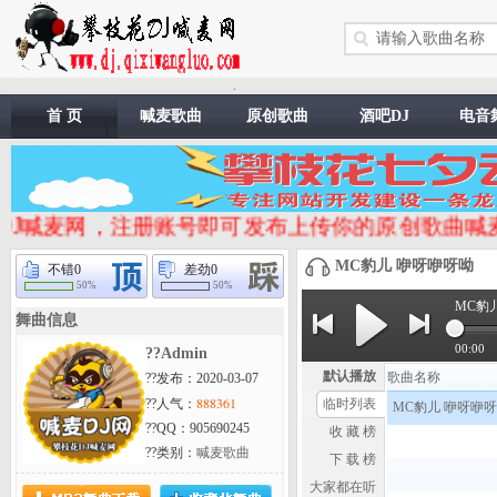
.
首 页
喊麦歌曲
原创歌曲
酒吧DJ
电音
喊麦网，注册账号即可发布上传你的原创歌曲喊麦专辑。 
MC豹儿 咿呀咿呀呦
不错
0
差劲
0
50%
50%
MC豹
舞曲信息
00:00
??Admin
默认播放
歌曲名称
??发布：2020-03-07
888361
??人气：
临时列表
MC豹儿 咿呀咿
??QQ：905690245
收 藏 榜
??类别：
喊麦歌曲
下 载 榜
大家都在听