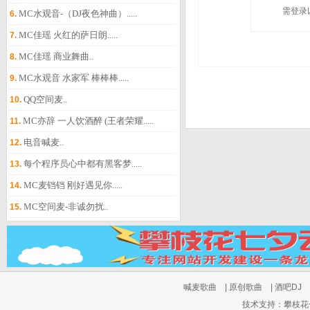
需登录
MC水观音-（DJ夜色神曲）.....
6.
MC佳瑶 火红的萨日朗.....
7.
MC佳瑶 商业舞曲..
8.
MC水观音 水家军 棒棒棒.....
9.
QQ空间麦..
10.
MC亦辞 一人饮酒醉 (王者荣耀.....
11.
电音喊麦..
12.
每个程序员心中都有黑客梦.....
13.
MC麦铛铛 刚好遇见你.....
14.
MC空间麦-非诚勿扰..
15.
喊麦歌曲
|
原创歌曲
|
酒吧DJ
技术支持：攀枝花七夕云