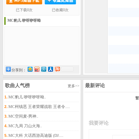
已下载0次
已收藏0次
MC豹儿 咿呀咿呀呦
分享到：
歌曲人气榜
最新评论
更多>>
MC豹儿 咿呀咿呀呦..
1.
暂
MC柯镇恶 王者荣耀战歌 王者令.....
2.
MC空间麦-男神..
3.
我要评论
MC九局 刀山火海..
4.
MC大科 大话西游高迪版 (DJ.....
5.